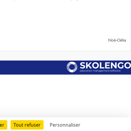
hloé-Clélia
er
Tout refuser
Personnaliser