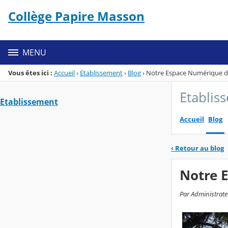
Panneau de gestion des cookies
Collège Papire Masson
Menu de la rubrique
Contenu
MENU
Vous êtes ici :
Accueil
›
Etablissement
›
Blog
›
Notre Espace Numérique de 
Etablis
Etablissement
Accueil
Blog
‹
Retour au blog
Notre E
Par Administrate