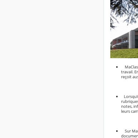
MaClasse
travail. 
reçoit au
Lorsqu’on
rubriques
notes, i
leurs cam
Sur MaCla
documents