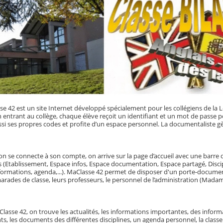
 42 est un site Internet développé spécialement pour les collégiens de la
En entrant au collège, chaque élève reçoit un identifiant et un mot de passe
ssi ses propres codes et profite d’un espace personnel. La documentaliste gèr
 se connecte à son compte, on arrive sur la page d’accueil avec une barre d’out
 (Etablissement, Espace infos, Espace documentation, Espace partagé, Disci
nformations, agenda,...). MaClasse 42 permet de disposer d'un porte-docum
arades de classe, leurs professeurs, le personnel de l’administration (Madam
sse 42, on trouve les actualités, les informations importantes, des informa
, les documents des différentes disciplines, un agenda personnel, la classe 