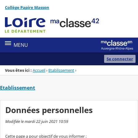
Panneau de gestion des cookies
Collège Papire Masson
Menu de la rubrique
Contenu
MENU
Se connecter
Vous êtes ici :
Accueil
›
Etablissement
›
Etablissement
Données personnelles
Modifiée le mardi 22 juin 2021 10:59
Cette page a pour objectif de vous informer :