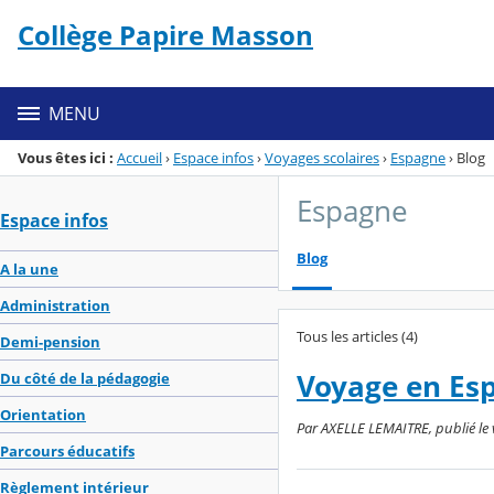
Panneau de gestion des cookies
Collège Papire Masson
Menu de la rubrique
Contenu
MENU
Vous êtes ici :
Accueil
›
Espace infos
›
Voyages scolaires
›
Espagne
›
Blog
Espagne
Espace infos
Blog
A la une
Administration
Tous les articles (4)
Demi-pension
Voyage en Esp
Du côté de la pédagogie
Orientation
Par AXELLE LEMAITRE, publié le v
Parcours éducatifs
Règlement intérieur