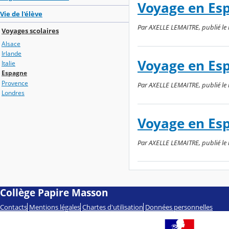
Voyage en Esp
Vie de l'élève
Par AXELLE LEMAITRE, publié le m
Voyages scolaires
Alsace
Irlande
Voyage en Esp
Italie
Espagne
Provence
Par AXELLE LEMAITRE, publié le m
Londres
Voyage en Esp
Par AXELLE LEMAITRE, publié le l
Collège Papire Masson
Contacts
Mentions légales
Chartes d'utilisation
Données personnelles