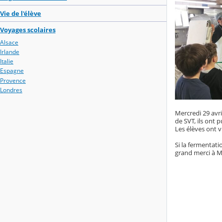
Vie de l'élève
Voyages scolaires
Alsace
Irlande
Italie
Espagne
Provence
Londres
Mercredi 29 avri
de SVT, ils ont 
Les élèves ont v
Si la fermentati
grand merci à M.