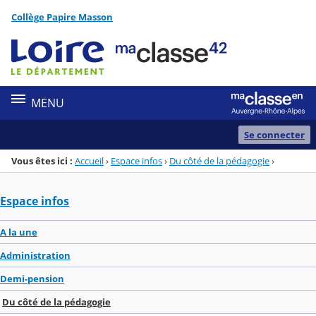
Panneau de gestion des cookies
Collège Papire Masson
Menu de la rubrique
Contenu
MENU
Se connecter
Vous êtes ici :
Accueil
›
Espace infos
›
Du côté de la pédagogie
›
Espace infos
A la une
Administration
Demi-pension
Du côté de la pédagogie