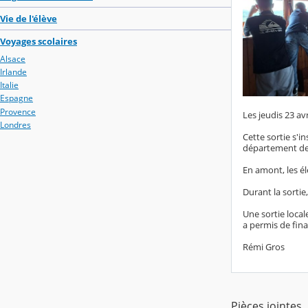
Vie de l'élève
Voyages scolaires
Alsace
Irlande
Italie
Espagne
Provence
Les jeudis 23 avr
Londres
Cette sortie s'i
département de 
En amont, les él
Durant la sortie
Une sortie local
a permis de fina
Rémi Gros
Pièces jointes