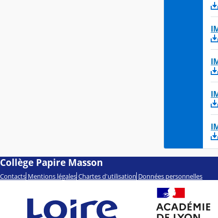
I
I
I
I
Collège Papire Masson
Contacts
Mentions légales
Chartes d'utilisation
Données personnelles