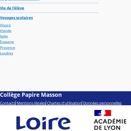
Vie de l'élève
Voyages scolaires
Alsace
Irlande
Italie
Espagne
Provence
Londres
Collège Papire Masson
Contacts
Mentions légales
Chartes d'utilisation
Données personnelles