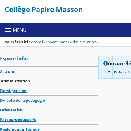
Panneau de gestion des cookies
Collège Papire Masson
Menu de la rubrique
Contenu
MENU
Vous êtes ici :
Accueil
›
Espace infos
›
Administration
›
Espace infos
Aucun élém
A la une
Vous pouvez 
Administration
Demi-pension
Du côté de la pédagogie
Orientation
Parcours éducatifs
Règlement intérieur